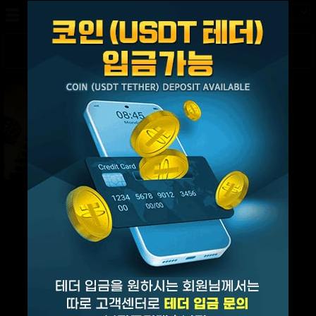
로그인
회원가입
해외형 스포츠
스페설
라이브스포츠
라이브카지노
쪽지
페이백